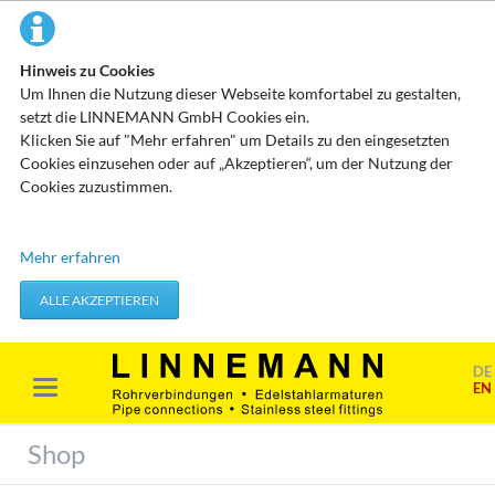
Hinweis zu Cookies
Um Ihnen die Nutzung dieser Webseite komfortabel zu gestalten,
setzt die LINNEMANN GmbH Cookies ein.
Klicken Sie auf "Mehr erfahren" um Details zu den eingesetzten
Cookies einzusehen oder auf „Akzeptieren“, um der Nutzung der
Cookies zuzustimmen.
Technisch erforderliche Cookies
Mehr erfahren
Diese Cookies speichern keine personenbezogenen Daten. Sie
werden verwendet um von Ihnen getätigte Aktionen, wie etwa das
ALLE AKZEPTIEREN
Festlegen Ihrer Datenschutzeinstellungen zu übernehmen.
Erforderliche Cookies akzeptieren
DE
EN
Marketing & Analyse
Beim Besuch unserer Website kann Ihr Surf-Verhalten statistisch
Shop
ausgewertet werden. Das geschieht vor allem mit Cookies und mit
sogenannten Analyseprogrammen. Die Analyse Ihres Surf-