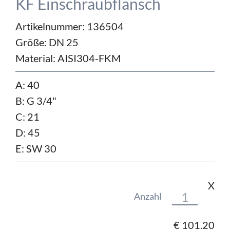
KF Einschraubflansch
Artikelnummer: 136504
Größe:
DN 25
Material:
AISI304-FKM
A: 40
B: G 3/4"
C: 21
D: 45
E: SW 30
X
Anzahl
€
101.20