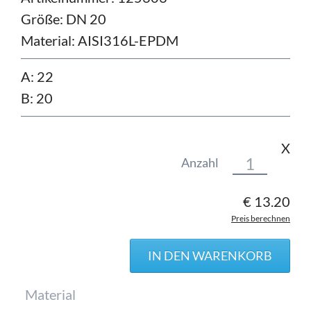
Größe:
DN 20
Material:
AISI316L-EPDM
A: 22
B: 20
X
Anzahl
€
13.20
Preis berechnen
Pflichtfeld
Material