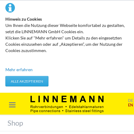
Hinweis zu Cookies
Um Ihnen die Nutzung dieser Webseite komfortabel zu gestalten,
setzt die LINNEMANN GmbH Cookies ein.
Klicken Sie auf "Mehr erfahren" um Details zu den eingesetzten
Cookies einzusehen oder auf „Akzeptieren“, um der Nutzung der
Cookies zuzustimmen.
Technisch erforderliche Cookies
Mehr erfahren
Diese Cookies speichern keine personenbezogenen Daten. Sie
werden verwendet um von Ihnen getätigte Aktionen, wie etwa das
ALLE AKZEPTIEREN
Festlegen Ihrer Datenschutzeinstellungen zu übernehmen.
Erforderliche Cookies akzeptieren
DE
EN
Marketing & Analyse
Beim Besuch unserer Website kann Ihr Surf-Verhalten statistisch
Shop
ausgewertet werden. Das geschieht vor allem mit Cookies und mit
sogenannten Analyseprogrammen. Die Analyse Ihres Surf-