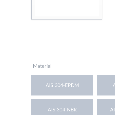
Pflichtfeld
Material
AISI304-EPDM
AISI304-NBR
A