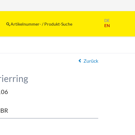
Navigation
DE
überspringen
Artikelnummer- / Produkt-Suche
EN
Zurück
ierring
106
NBR