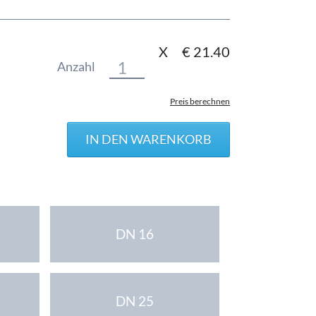
X
€
21.40
Anzahl
Preis berechnen
DN 16
DN 25