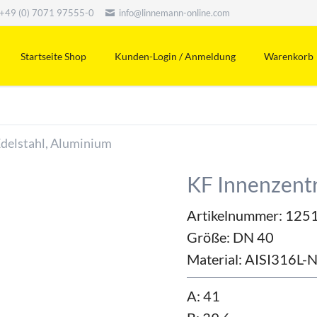
+49 (0) 7071 97555-0
info@linnemann-online.com
Startseite Shop
Kunden-Login / Anmeldung
Warenkorb
Edelstahl, Aluminium
KF Innenzentr
Artikelnummer: 125
Größe:
DN 40
Material:
AISI316L-
A: 41