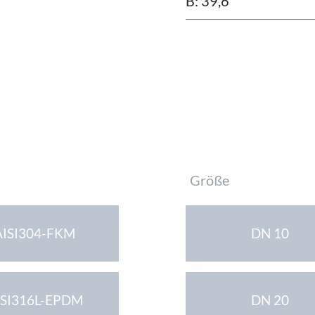
B: 39,6
Pflichtfeld
Größe
AISI304-FKM
DN 10
ISI316L-EPDM
DN 20