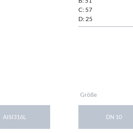
B: 51
C: 57
D: 25
Pflichtfeld
Größe
AISI316L
DN 10