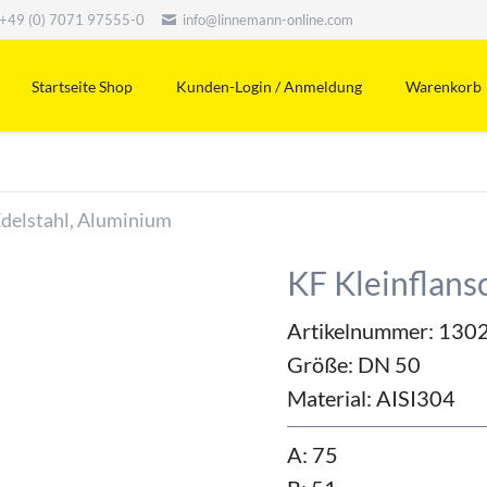
+49 (0) 7071 97555-0
info@linnemann-online.com
Startseite Shop
Kunden-Login / Anmeldung
Warenkorb
Edelstahl, Aluminium
KF Kleinflans
Artikelnummer: 130
Größe:
DN 50
Material:
AISI304
A: 75