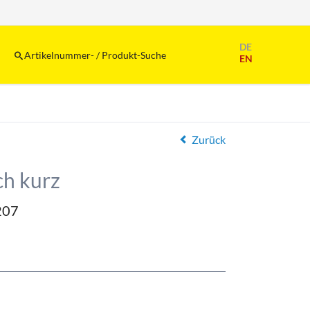
Navigation
DE
überspringen
Artikelnummer- / Produkt-Suche
EN
Zurück
ch kurz
207