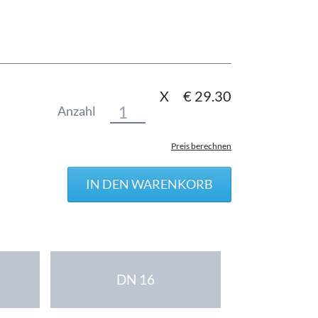
X
€
29.30
Anzahl
Preis berechnen
DN 16