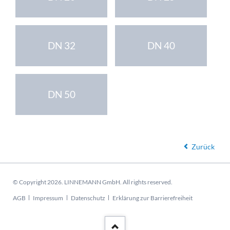
DN 32
DN 40
DN 50
Zurück
© Copyright 2026. LINNEMANN GmbH. All rights reserved.
Navigation
AGB
Impressum
Datenschutz
Erklärung zur Barrierefreiheit
überspringen