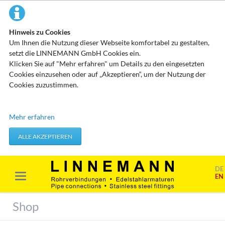
Hinweis zu Cookies
Um Ihnen die Nutzung dieser Webseite komfortabel zu gestalten,
setzt die LINNEMANN GmbH Cookies ein.
Klicken Sie auf "Mehr erfahren" um Details zu den eingesetzten
Cookies einzusehen oder auf „Akzeptieren“, um der Nutzung der
Cookies zuzustimmen.
Technisch erforderliche Cookies
Mehr erfahren
Diese Cookies speichern keine personenbezogenen Daten. Sie
werden verwendet um von Ihnen getätigte Aktionen, wie etwa das
ALLE AKZEPTIEREN
Festlegen Ihrer Datenschutzeinstellungen zu übernehmen.
Erforderliche Cookies akzeptieren
DE
EN
Marketing & Analyse
Beim Besuch unserer Website kann Ihr Surf-Verhalten statistisch
Shop
ausgewertet werden. Das geschieht vor allem mit Cookies und mit
sogenannten Analyseprogrammen. Die Analyse Ihres Surf-