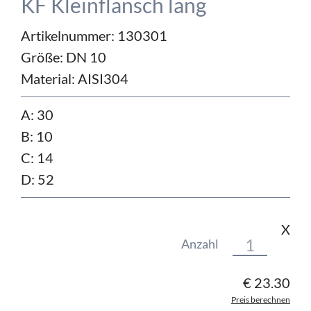
KF Kleinflansch lang
Artikelnummer: 130301
Größe:
DN 10
Material:
AISI304
A: 30
B: 10
C: 14
D: 52
X
Anzahl
€
23.30
Preis berechnen