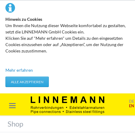
Hinweis zu Cookies
Um Ihnen die Nutzung dieser Webseite komfortabel zu gestalten,
setzt die LINNEMANN GmbH Cookies ein.
Klicken Sie auf "Mehr erfahren" um Details zu den eingesetzten
Cookies einzusehen oder auf „Akzeptieren“, um der Nutzung der
Cookies zuzustimmen.
Technisch erforderliche Cookies
Mehr erfahren
Diese Cookies speichern keine personenbezogenen Daten. Sie
werden verwendet um von Ihnen getätigte Aktionen, wie etwa das
ALLE AKZEPTIEREN
Festlegen Ihrer Datenschutzeinstellungen zu übernehmen.
Erforderliche Cookies akzeptieren
DE
EN
Marketing & Analyse
Beim Besuch unserer Website kann Ihr Surf-Verhalten statistisch
Shop
ausgewertet werden. Das geschieht vor allem mit Cookies und mit
sogenannten Analyseprogrammen. Die Analyse Ihres Surf-