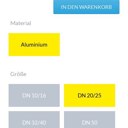
Pflichtfeld
Material
Aluminium
Pflichtfeld
Größe
DN 10/16
DN 20/25
DN 32/40
DN 50