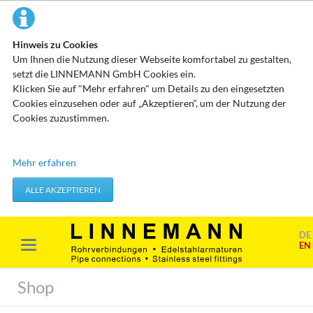
Hinweis zu Cookies
Um Ihnen die Nutzung dieser Webseite komfortabel zu gestalten,
setzt die LINNEMANN GmbH Cookies ein.
Klicken Sie auf "Mehr erfahren" um Details zu den eingesetzten
Cookies einzusehen oder auf „Akzeptieren“, um der Nutzung der
Cookies zuzustimmen.
Technisch erforderliche Cookies
Mehr erfahren
Diese Cookies speichern keine personenbezogenen Daten. Sie
werden verwendet um von Ihnen getätigte Aktionen, wie etwa das
ALLE AKZEPTIEREN
Festlegen Ihrer Datenschutzeinstellungen zu übernehmen.
Erforderliche Cookies akzeptieren
DE
EN
Marketing & Analyse
Beim Besuch unserer Website kann Ihr Surf-Verhalten statistisch
Shop
ausgewertet werden. Das geschieht vor allem mit Cookies und mit
sogenannten Analyseprogrammen. Die Analyse Ihres Surf-