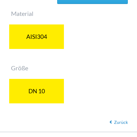
Pflichtfeld
Material
AISI304
Pflichtfeld
Größe
DN 10
Zurück