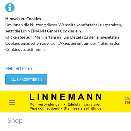
Hinweis zu Cookies
Um Ihnen die Nutzung dieser Webseite komfortabel zu gestalten,
setzt die LINNEMANN GmbH Cookies ein.
Klicken Sie auf "Mehr erfahren" um Details zu den eingesetzten
Cookies einzusehen oder auf „Akzeptieren“, um der Nutzung der
Cookies zuzustimmen.
Technisch erforderliche Cookies
Mehr erfahren
Diese Cookies speichern keine personenbezogenen Daten. Sie
werden verwendet um von Ihnen getätigte Aktionen, wie etwa das
ALLE AKZEPTIEREN
Festlegen Ihrer Datenschutzeinstellungen zu übernehmen.
Erforderliche Cookies akzeptieren
DE
EN
Marketing & Analyse
Beim Besuch unserer Website kann Ihr Surf-Verhalten statistisch
Shop
ausgewertet werden. Das geschieht vor allem mit Cookies und mit
sogenannten Analyseprogrammen. Die Analyse Ihres Surf-