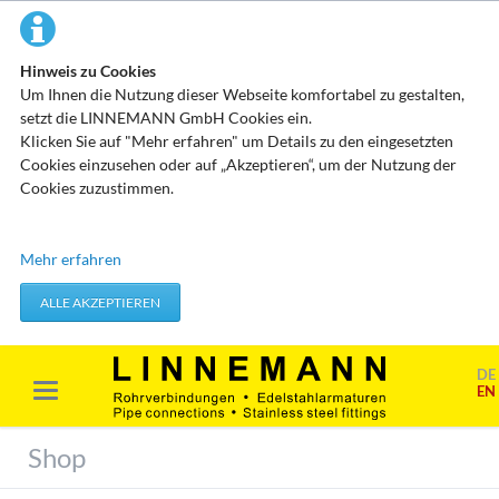
Hinweis zu Cookies
Um Ihnen die Nutzung dieser Webseite komfortabel zu gestalten,
setzt die LINNEMANN GmbH Cookies ein.
Klicken Sie auf "Mehr erfahren" um Details zu den eingesetzten
Cookies einzusehen oder auf „Akzeptieren“, um der Nutzung der
Cookies zuzustimmen.
Technisch erforderliche Cookies
Mehr erfahren
Diese Cookies speichern keine personenbezogenen Daten. Sie
werden verwendet um von Ihnen getätigte Aktionen, wie etwa das
ALLE AKZEPTIEREN
Festlegen Ihrer Datenschutzeinstellungen zu übernehmen.
Erforderliche Cookies akzeptieren
DE
EN
Marketing & Analyse
Beim Besuch unserer Website kann Ihr Surf-Verhalten statistisch
Shop
ausgewertet werden. Das geschieht vor allem mit Cookies und mit
sogenannten Analyseprogrammen. Die Analyse Ihres Surf-