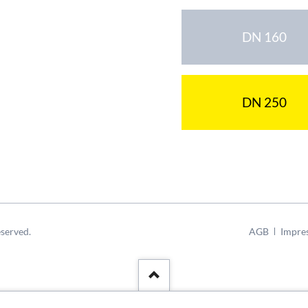
DN 160
DN 250
Navigation
served.
AGB
Impre
überspringen