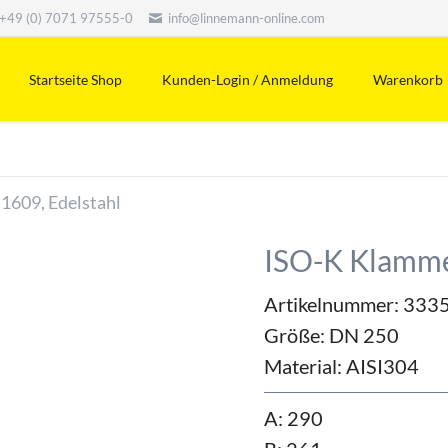
+49 (0) 7071 97555-0
info@linnemann-online.com
Startseite Shop
Kunden-Login / Anmeldung
Warenkorb
1609, Edelstahl
ISO-K Klamme
Artikelnummer: 333
Größe:
DN 250
Material:
AISI304
A: 290