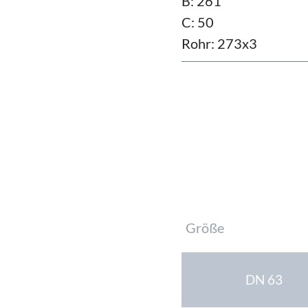
B: 261
C: 50
Rohr: 273x3
Pflichtfeld
Größe
DN 63