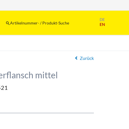
Navigation
DE
überspringen
Artikelnummer- / Produkt-Suche
EN
Zurück
rflansch mittel
521