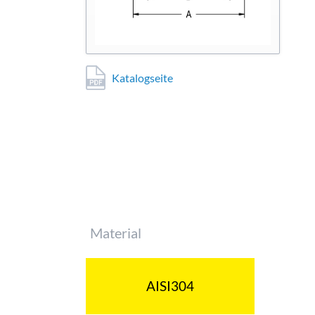
Katalogseite
Pflichtfeld
Material
AISI304