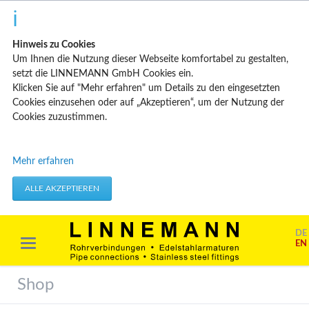
Hinweis zu Cookies
Um Ihnen die Nutzung dieser Webseite komfortabel zu gestalten,
setzt die LINNEMANN GmbH Cookies ein.
Klicken Sie auf "Mehr erfahren" um Details zu den eingesetzten
Cookies einzusehen oder auf „Akzeptieren“, um der Nutzung der
Cookies zuzustimmen.
Technisch erforderliche Cookies
Mehr erfahren
Diese Cookies speichern keine personenbezogenen Daten. Sie
werden verwendet um von Ihnen getätigte Aktionen, wie etwa das
ALLE AKZEPTIEREN
Festlegen Ihrer Datenschutzeinstellungen zu übernehmen.
Erforderliche Cookies akzeptieren
DE
EN
Marketing & Analyse
Beim Besuch unserer Website kann Ihr Surf-Verhalten statistisch
Shop
ausgewertet werden. Das geschieht vor allem mit Cookies und mit
sogenannten Analyseprogrammen. Die Analyse Ihres Surf-