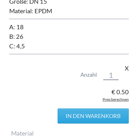
Größe:
DN 15
Material:
EPDM
A: 18
B: 26
C: 4,5
X
Anzahl
€
0.50
Preis berechnen
Pflichtfeld
Material