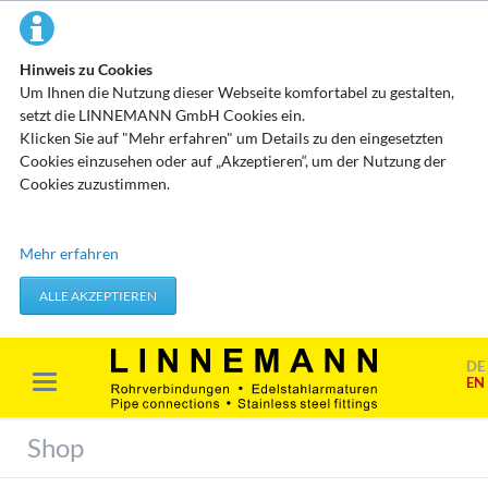
Hinweis zu Cookies
Um Ihnen die Nutzung dieser Webseite komfortabel zu gestalten,
setzt die LINNEMANN GmbH Cookies ein.
Klicken Sie auf "Mehr erfahren" um Details zu den eingesetzten
Cookies einzusehen oder auf „Akzeptieren“, um der Nutzung der
Cookies zuzustimmen.
Technisch erforderliche Cookies
Mehr erfahren
Diese Cookies speichern keine personenbezogenen Daten. Sie
werden verwendet um von Ihnen getätigte Aktionen, wie etwa das
ALLE AKZEPTIEREN
Festlegen Ihrer Datenschutzeinstellungen zu übernehmen.
Erforderliche Cookies akzeptieren
DE
EN
Marketing & Analyse
Beim Besuch unserer Website kann Ihr Surf-Verhalten statistisch
Shop
ausgewertet werden. Das geschieht vor allem mit Cookies und mit
sogenannten Analyseprogrammen. Die Analyse Ihres Surf-