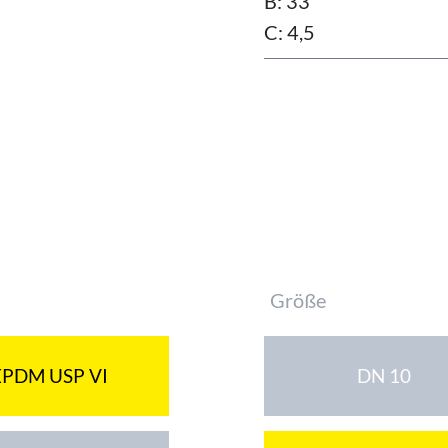
B: 33
C: 4,5
Pflichtfeld
Größe
EPDM USP VI
DN 10