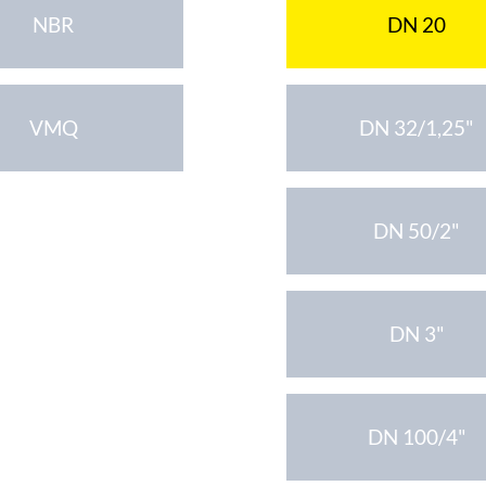
NBR
DN 20
VMQ
DN 32/1,25"
DN 50/2"
DN 3"
DN 100/4"