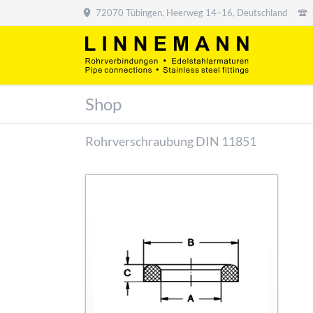
72070 Tübingen, Heerweg 14–16, Deutschland
Shop
Rohrverschraubung DIN 11851