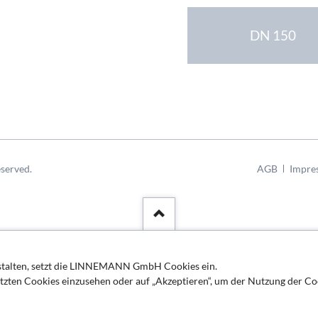
DN 150
Navigation
served.
AGB
Impre
überspringen
estalten, setzt die LINNEMANN GmbH Cookies ein.
etzten Cookies einzusehen oder auf „Akzeptieren“, um der Nutzung der Co