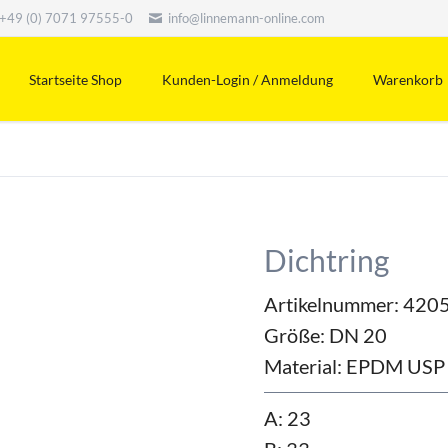
+49 (0) 7071 97555-0
info@linnemann-online.com
Startseite Shop
Kunden-Login / Anmeldung
Warenkorb
Dichtring
Artikelnummer: 420
Größe:
DN 20
Material:
EPDM USP 
A: 23