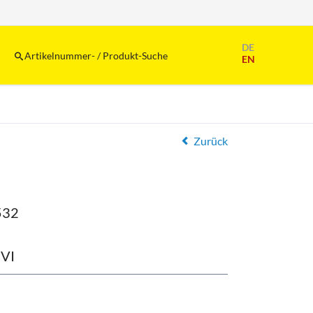
Navigation
DE
überspringen
Artikelnummer- / Produkt-Suche
EN
Zurück
532
VI