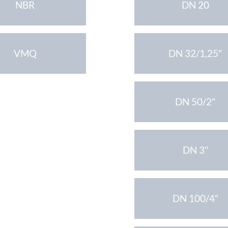
NBR
DN 20
VMQ
DN 32/1,25"
DN 50/2"
DN 3"
DN 100/4"