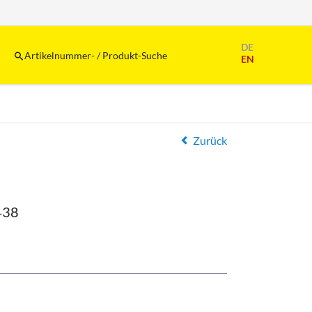
Navigation
DE
überspringen
Artikelnummer- / Produkt-Suche
EN
Zurück
438