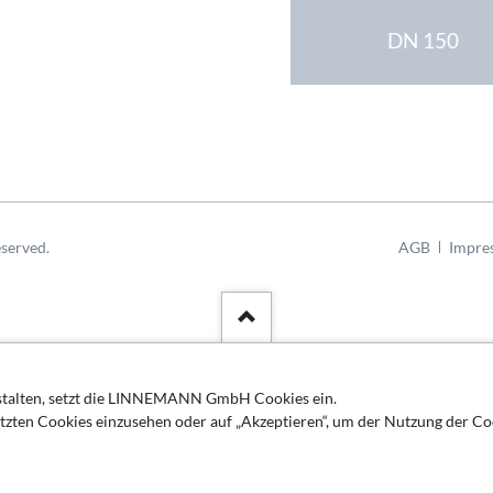
DN 150
Navigation
served.
AGB
Impre
überspringen
estalten, setzt die LINNEMANN GmbH Cookies ein.
etzten Cookies einzusehen oder auf „Akzeptieren“, um der Nutzung der Co