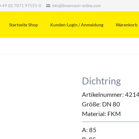
+49 (0) 7071 97555-0
info@linnemann-online.com
Startseite Shop
Kunden-Login / Anmeldung
Warenkorb
Dichtring
Artikelnummer: 421
Größe:
DN 80
Material:
FKM
A: 85