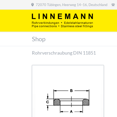
72070 Tübingen, Heerweg 14–16, Deutschland
Shop
Rohrverschraubung DIN 11851