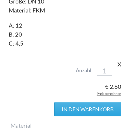
Größe:
DN 10
Material:
FKM
A: 12
B: 20
C: 4,5
X
Anzahl
€
2.60
Preis berechnen
Pflichtfeld
Material