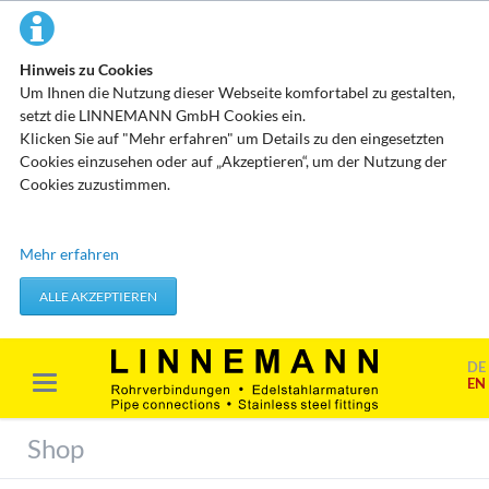
Hinweis zu Cookies
Um Ihnen die Nutzung dieser Webseite komfortabel zu gestalten,
setzt die LINNEMANN GmbH Cookies ein.
Klicken Sie auf "Mehr erfahren" um Details zu den eingesetzten
Cookies einzusehen oder auf „Akzeptieren“, um der Nutzung der
Cookies zuzustimmen.
Technisch erforderliche Cookies
Mehr erfahren
Diese Cookies speichern keine personenbezogenen Daten. Sie
werden verwendet um von Ihnen getätigte Aktionen, wie etwa das
ALLE AKZEPTIEREN
Festlegen Ihrer Datenschutzeinstellungen zu übernehmen.
Erforderliche Cookies akzeptieren
DE
EN
Marketing & Analyse
Beim Besuch unserer Website kann Ihr Surf-Verhalten statistisch
Shop
ausgewertet werden. Das geschieht vor allem mit Cookies und mit
sogenannten Analyseprogrammen. Die Analyse Ihres Surf-