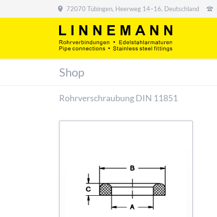
72070 Tübingen, Heerweg 14–16, Deutschland
Shop
Rohrverschraubung DIN 11851