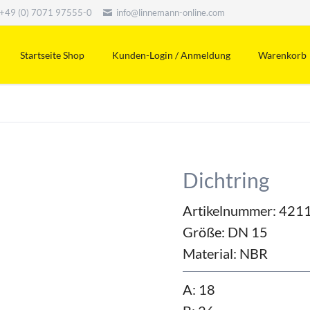
+49 (0) 7071 97555-0
info@linnemann-online.com
Startseite Shop
Kunden-Login / Anmeldung
Warenkorb
Dichtring
Artikelnummer: 421
Größe:
DN 15
Material:
NBR
A: 18