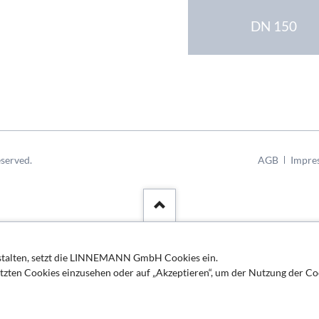
DN 150
Navigation
served.
AGB
Impre
überspringen
estalten, setzt die LINNEMANN GmbH Cookies ein.
etzten Cookies einzusehen oder auf „Akzeptieren“, um der Nutzung der Co