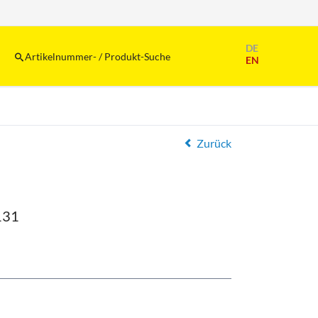
Navigation
DE
überspringen
Artikelnummer- / Produkt-Suche
EN
Zurück
131