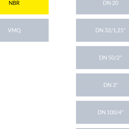
NBR
DN 20
VMQ
DN 32/1,25"
DN 50/2"
DN 3"
DN 100/4"