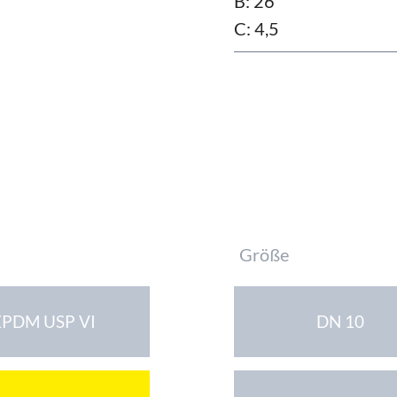
B: 26
C: 4,5
Pflichtfeld
Größe
EPDM USP VI
DN 10