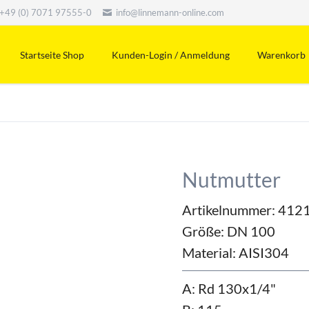
+49 (0) 7071 97555-0
info@linnemann-online.com
Startseite Shop
Kunden-Login / Anmeldung
Warenkorb
Nutmutter
Artikelnummer: 412
Größe:
DN 100
Material:
AISI304
A: Rd 130x1/4"