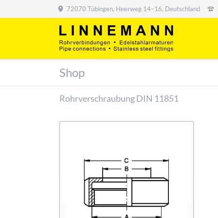
72070 Tübingen, Heerweg 14–16, Deutschland
Shop
Rohrverschraubung DIN 11851