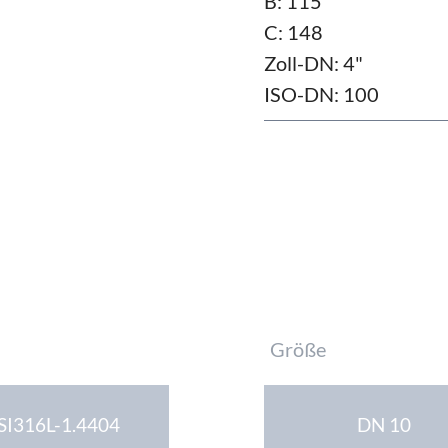
B: 115
C: 148
Zoll-DN: 4"
ISO-DN: 100
Pflichtfeld
Größe
SI316L-1.4404
DN 10