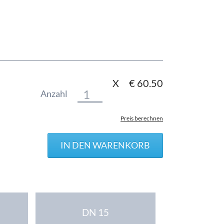
X
€
60.50
Anzahl
Preis berechnen
DN 15