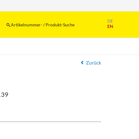
Navigation
DE
überspringen
Artikelnummer- / Produkt-Suche
EN
Zurück
139