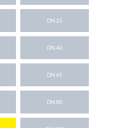
DN 25
DN 40
DN 65
DN 80