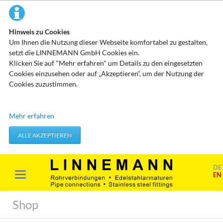
Hinweis zu Cookies
Um Ihnen die Nutzung dieser Webseite komfortabel zu gestalten,
setzt die LINNEMANN GmbH Cookies ein.
Klicken Sie auf "Mehr erfahren" um Details zu den eingesetzten
Cookies einzusehen oder auf „Akzeptieren“, um der Nutzung der
Cookies zuzustimmen.
Technisch erforderliche Cookies
Mehr erfahren
Diese Cookies speichern keine personenbezogenen Daten. Sie
werden verwendet um von Ihnen getätigte Aktionen, wie etwa das
ALLE AKZEPTIEREN
Festlegen Ihrer Datenschutzeinstellungen zu übernehmen.
Erforderliche Cookies akzeptieren
DE
EN
Marketing & Analyse
Beim Besuch unserer Website kann Ihr Surf-Verhalten statistisch
Shop
ausgewertet werden. Das geschieht vor allem mit Cookies und mit
sogenannten Analyseprogrammen. Die Analyse Ihres Surf-