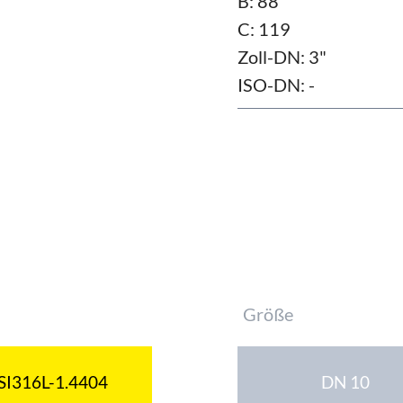
B: 88
C: 119
Zoll-DN: 3"
ISO-DN: -
Pflichtfeld
Größe
SI316L-1.4404
DN 10