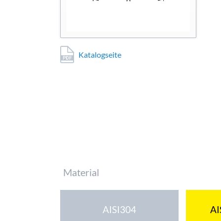
Katalogseite
Pflichtfeld
Material
AISI304
AI