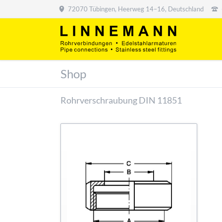
72070 Tübingen, Heerweg 14–16, Deutschland
Shop
Rohrverschraubung DIN 11851