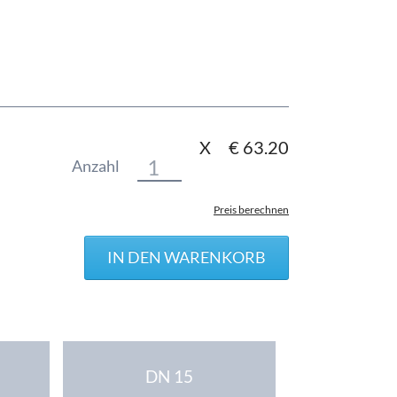
X
€
63.20
Anzahl
Preis berechnen
DN 15