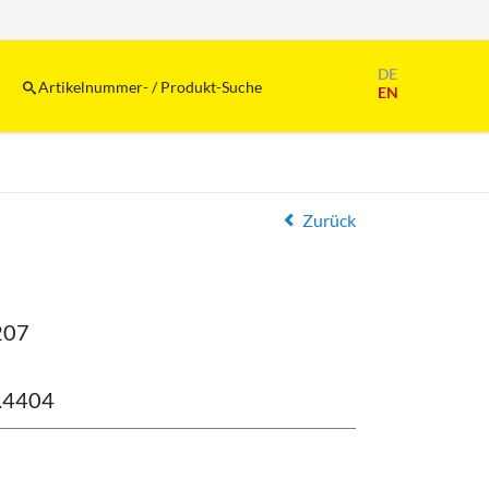
Navigation
DE
überspringen
Artikelnummer- / Produkt-Suche
EN
Zurück
207
.4404