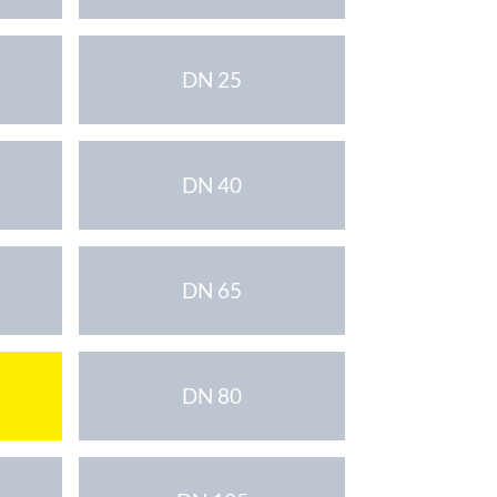
DN 25
DN 40
DN 65
DN 80