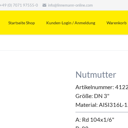
+49 (0) 7071 97555-0
info@linnemann-online.com
Startseite Shop
Kunden-Login / Anmeldung
Warenkorb
Nutmutter
Artikelnummer: 412
Größe:
DN 3"
Material:
AISI316L-1
A: Rd 104x1/6"