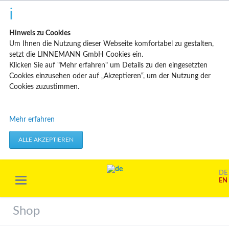
Hinweis zu Cookies
Um Ihnen die Nutzung dieser Webseite komfortabel zu gestalten,
setzt die LINNEMANN GmbH Cookies ein.
Klicken Sie auf "Mehr erfahren" um Details zu den eingesetzten
Cookies einzusehen oder auf „Akzeptieren“, um der Nutzung der
Cookies zuzustimmen.
Technisch erforderliche Cookies
Mehr erfahren
Diese Cookies speichern keine personenbezogenen Daten. Sie
werden verwendet um von Ihnen getätigte Aktionen, wie etwa das
ALLE AKZEPTIEREN
Festlegen Ihrer Datenschutzeinstellungen zu übernehmen.
Erforderliche Cookies akzeptieren
DE
EN
Marketing & Analyse
Beim Besuch unserer Website kann Ihr Surf-Verhalten statistisch
Shop
ausgewertet werden. Das geschieht vor allem mit Cookies und mit
sogenannten Analyseprogrammen. Die Analyse Ihres Surf-