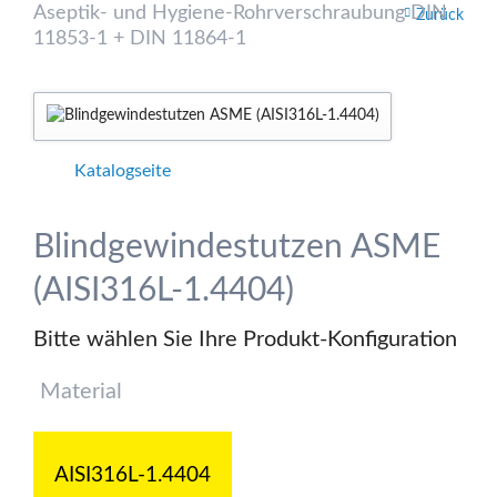
Verhaltens erfolgt anonym; das Surf-Verhalten kann nicht zu Ihnen
Aseptik- und Hygiene-Rohrverschraubung DIN
Zurück
zurückverfolgt werden. Sie können dieser Analyse widersprechen
11853-1 + DIN 11864-1
oder sie durch die Nichtbenutzung bestimmter Tools verhindern.
Detaillierte Informationen dazu finden Sie in unserer
Datenschutzerklärung.
Google Analytics erlauben
Katalogseite
Blindgewindestutzen ASME
(AISI316L-1.4404)
Bitte wählen Sie Ihre Produkt-Konfiguration
Pflichtfeld
Material
AISI316L-1.4404