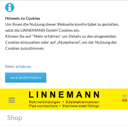
Hinweis zu Cookies
Um Ihnen die Nutzung dieser Webseite komfortabel zu gestalten,
setzt die LINNEMANN GmbH Cookies ein.
Klicken Sie auf "Mehr erfahren" um Details zu den eingesetzten
Cookies einzusehen oder auf „Akzeptieren“, um der Nutzung der
Cookies zuzustimmen.
Technisch erforderliche Cookies
Mehr erfahren
Diese Cookies speichern keine personenbezogenen Daten. Sie
werden verwendet um von Ihnen getätigte Aktionen, wie etwa das
ALLE AKZEPTIEREN
Festlegen Ihrer Datenschutzeinstellungen zu übernehmen.
Erforderliche Cookies akzeptieren
DE
EN
Marketing & Analyse
Beim Besuch unserer Website kann Ihr Surf-Verhalten statistisch
Shop
ausgewertet werden. Das geschieht vor allem mit Cookies und mit
sogenannten Analyseprogrammen. Die Analyse Ihres Surf-