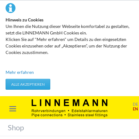
Hinweis zu Cookies
Um Ihnen die Nutzung dieser Webseite komfortabel zu gestalten,
setzt die LINNEMANN GmbH Cookies ein.
Klicken Sie auf "Mehr erfahren" um Details zu den eingesetzten
Cookies einzusehen oder auf „Akzeptieren“, um der Nutzung der
Cookies zuzustimmen.
Technisch erforderliche Cookies
Mehr erfahren
Diese Cookies speichern keine personenbezogenen Daten. Sie
werden verwendet um von Ihnen getätigte Aktionen, wie etwa das
ALLE AKZEPTIEREN
Festlegen Ihrer Datenschutzeinstellungen zu übernehmen.
Erforderliche Cookies akzeptieren
DE
EN
Marketing & Analyse
Beim Besuch unserer Website kann Ihr Surf-Verhalten statistisch
Shop
ausgewertet werden. Das geschieht vor allem mit Cookies und mit
sogenannten Analyseprogrammen. Die Analyse Ihres Surf-