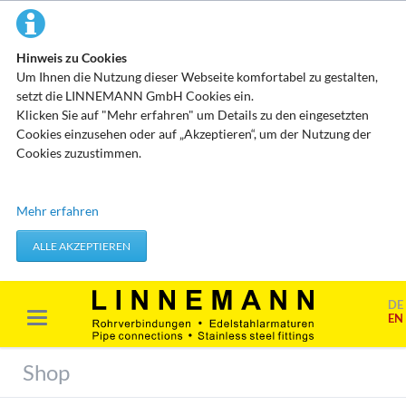
Hinweis zu Cookies
Um Ihnen die Nutzung dieser Webseite komfortabel zu gestalten,
setzt die LINNEMANN GmbH Cookies ein.
Klicken Sie auf "Mehr erfahren" um Details zu den eingesetzten
Cookies einzusehen oder auf „Akzeptieren“, um der Nutzung der
Cookies zuzustimmen.
Technisch erforderliche Cookies
Mehr erfahren
Diese Cookies speichern keine personenbezogenen Daten. Sie
werden verwendet um von Ihnen getätigte Aktionen, wie etwa das
ALLE AKZEPTIEREN
Festlegen Ihrer Datenschutzeinstellungen zu übernehmen.
Erforderliche Cookies akzeptieren
DE
EN
Marketing & Analyse
Beim Besuch unserer Website kann Ihr Surf-Verhalten statistisch
Shop
ausgewertet werden. Das geschieht vor allem mit Cookies und mit
sogenannten Analyseprogrammen. Die Analyse Ihres Surf-