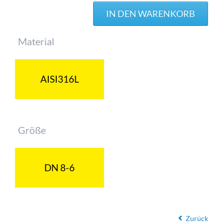
Pflichtfeld
Material
AISI316L
Pflichtfeld
Größe
DN 8-6
Zurück