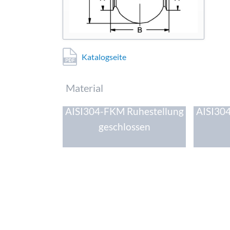
Katalogseite
Pflichtfeld
Material
AISI304-FKM Ruhestellung
AISI30
geschlossen