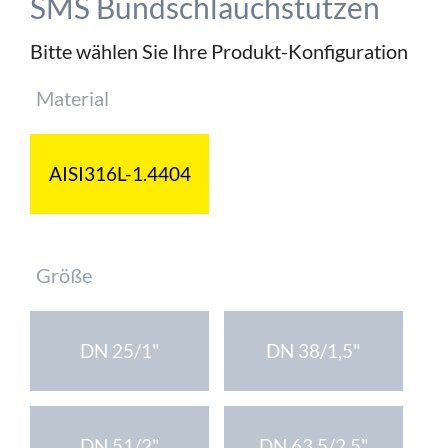
SMS Bundschlauchstutzen
Bitte wählen Sie Ihre Produkt-Konfiguration
Pflichtfeld
Material
AISI316L-1.4404
Pflichtfeld
Größe
DN 25/1"
DN 38/1,5"
DN 51/2"
DN 63,5/2,5"