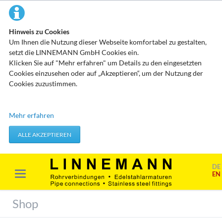
Hinweis zu Cookies
Um Ihnen die Nutzung dieser Webseite komfortabel zu gestalten,
setzt die LINNEMANN GmbH Cookies ein.
Klicken Sie auf "Mehr erfahren" um Details zu den eingesetzten
Cookies einzusehen oder auf „Akzeptieren“, um der Nutzung der
Cookies zuzustimmen.
Technisch erforderliche Cookies
Mehr erfahren
Diese Cookies speichern keine personenbezogenen Daten. Sie
werden verwendet um von Ihnen getätigte Aktionen, wie etwa das
ALLE AKZEPTIEREN
Festlegen Ihrer Datenschutzeinstellungen zu übernehmen.
Erforderliche Cookies akzeptieren
DE
EN
Marketing & Analyse
Beim Besuch unserer Website kann Ihr Surf-Verhalten statistisch
Shop
ausgewertet werden. Das geschieht vor allem mit Cookies und mit
sogenannten Analyseprogrammen. Die Analyse Ihres Surf-