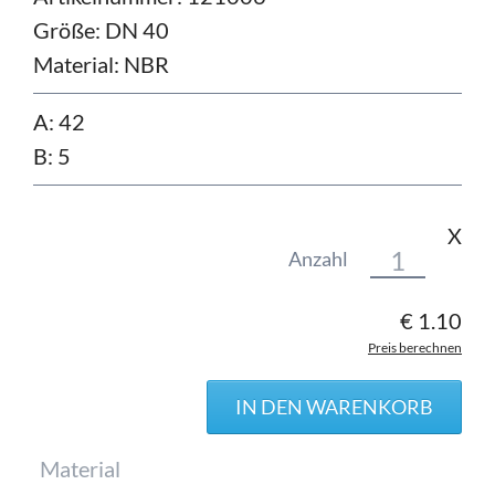
Größe:
DN 40
Material:
NBR
A: 42
B: 5
X
Anzahl
€
1.10
Preis berechnen
Pflichtfeld
Material