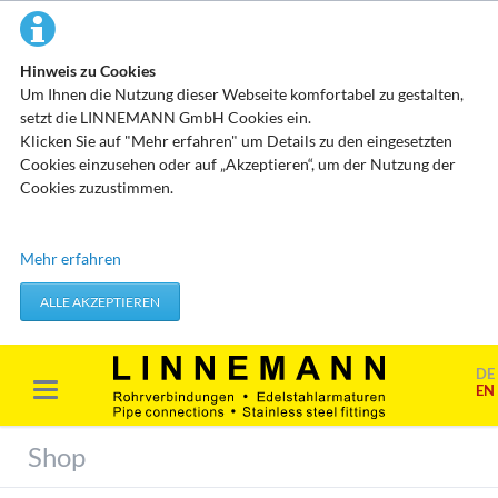
Hinweis zu Cookies
Um Ihnen die Nutzung dieser Webseite komfortabel zu gestalten,
setzt die LINNEMANN GmbH Cookies ein.
Klicken Sie auf "Mehr erfahren" um Details zu den eingesetzten
Cookies einzusehen oder auf „Akzeptieren“, um der Nutzung der
Cookies zuzustimmen.
Technisch erforderliche Cookies
Mehr erfahren
Diese Cookies speichern keine personenbezogenen Daten. Sie
werden verwendet um von Ihnen getätigte Aktionen, wie etwa das
ALLE AKZEPTIEREN
Festlegen Ihrer Datenschutzeinstellungen zu übernehmen.
Erforderliche Cookies akzeptieren
DE
EN
Marketing & Analyse
Beim Besuch unserer Website kann Ihr Surf-Verhalten statistisch
Shop
ausgewertet werden. Das geschieht vor allem mit Cookies und mit
sogenannten Analyseprogrammen. Die Analyse Ihres Surf-