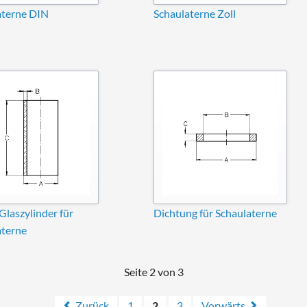
aterne DIN
Schaulaterne Zoll
Glaszylinder für
Dichtung für Schaulaterne
aterne
Seite 2 von 3
Zurück
1
2
3
Vorwärts