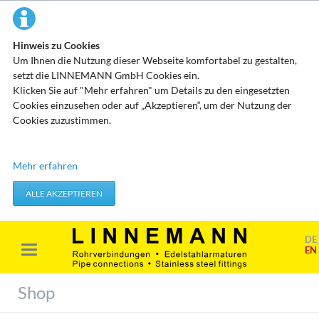
Hinweis zu Cookies
Um Ihnen die Nutzung dieser Webseite komfortabel zu gestalten,
setzt die LINNEMANN GmbH Cookies ein.
Klicken Sie auf "Mehr erfahren" um Details zu den eingesetzten
Cookies einzusehen oder auf „Akzeptieren“, um der Nutzung der
Cookies zuzustimmen.
Technisch erforderliche Cookies
Mehr erfahren
Diese Cookies speichern keine personenbezogenen Daten. Sie
werden verwendet um von Ihnen getätigte Aktionen, wie etwa das
ALLE AKZEPTIEREN
Festlegen Ihrer Datenschutzeinstellungen zu übernehmen.
Erforderliche Cookies akzeptieren
DE
EN
Marketing & Analyse
Beim Besuch unserer Website kann Ihr Surf-Verhalten statistisch
Shop
ausgewertet werden. Das geschieht vor allem mit Cookies und mit
sogenannten Analyseprogrammen. Die Analyse Ihres Surf-