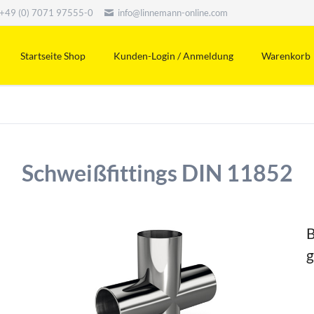
+49 (0) 7071 97555-0
info@linnemann-online.com
Startseite Shop
Kunden-Login / Anmeldung
Warenkorb
Schweißfittings DIN 11852
B
g