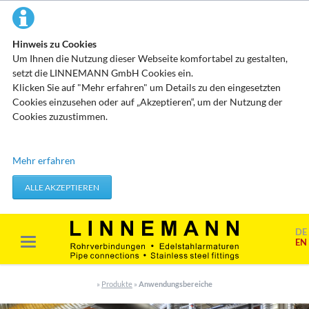
Hinweis zu Cookies
Um Ihnen die Nutzung dieser Webseite komfortabel zu gestalten,
setzt die LINNEMANN GmbH Cookies ein.
Klicken Sie auf "Mehr erfahren" um Details zu den eingesetzten
Cookies einzusehen oder auf „Akzeptieren“, um der Nutzung der
Cookies zuzustimmen.
Technisch erforderliche Cookies
Mehr erfahren
Diese Cookies speichern keine personenbezogenen Daten. Sie
werden verwendet um von Ihnen getätigte Aktionen, wie etwa das
ALLE AKZEPTIEREN
Festlegen Ihrer Datenschutzeinstellungen zu übernehmen.
Erforderliche Cookies akzeptieren
DE
EN
Marketing & Analyse
Beim Besuch unserer Website kann Ihr Surf-Verhalten statistisch
»
Produkte
»
Anwendungsbereiche
ausgewertet werden. Das geschieht vor allem mit Cookies und mit
sogenannten Analyseprogrammen. Die Analyse Ihres Surf-